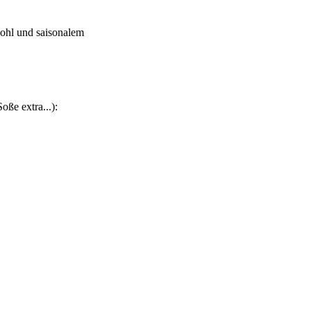
kohl und saisonalem
oße extra...):