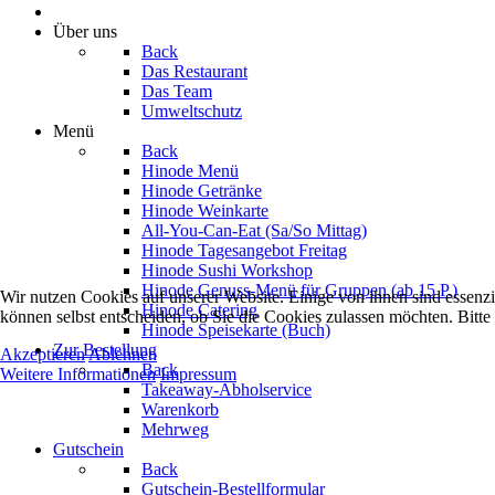
Über uns
Back
Das Restaurant
Das Team
Umweltschutz
Menü
Back
Hinode Menü
Hinode Getränke
Hinode Weinkarte
All-You-Can-Eat (Sa/So Mittag)
Hinode Tagesangebot Freitag
Hinode Sushi Workshop
Hinode Genuss-Menü für Gruppen (ab 15 P.)
Wir nutzen Cookies auf unserer Website. Einige von ihnen sind essenzi
Hinode Catering
können selbst entscheiden, ob Sie die Cookies zulassen möchten. Bitte
Hinode Speisekarte (Buch)
Zur Bestellung
Akzeptieren
Ablehnen
Back
Weitere Informationen
Impressum
Takeaway-Abholservice
Warenkorb
Mehrweg
Gutschein
Back
Gutschein-Bestellformular